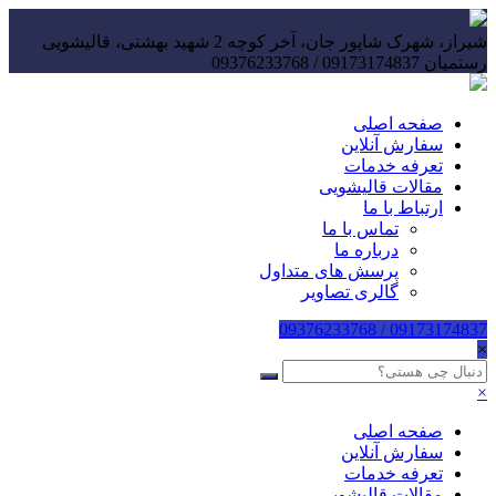
شیراز، شهرک شاپور جان، آخر کوچه 2 شهید بهشتی، قالیشویی
رستمیان
09173174837 / 09376233768
صفحه اصلی
سفارش آنلاین
تعرفه خدمات
مقالات قالیشویی
ارتباط با ما
تماس با ما
درباره ما
پرسش های متداول
گالری تصاویر
09173174837 / 09376233768
×
×
صفحه اصلی
سفارش آنلاین
تعرفه خدمات
مقالات قالیشویی