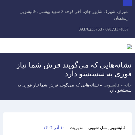
×
شیراز، شهرک شاپور جان، آخر کوچه 2 شهید بهشتی، قالیشویی
ارتباط
تعرفه
صفحه
مقالات
سفارش
با
آنلاین
اصلی
خدمات
رستمیان
قالیشویی
ما
09173174837 / 09376233768
نشانه‌هایی که می‌گویند فرش شما نیاز
فوری به شستشو دارد
خانه
»
قالیشویی
»
نشانه‌هایی که می‌گویند فرش شما نیاز فوری به
شستشو دارد
قالیشویی
,
مبل شویی
مدیریت
۱۰ آذر ۱۴۰۴